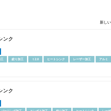
新しい
シンク
加工
絞り加工
ｔ2.0
ヒートシンク
レーザー加工
アルミ
シンク