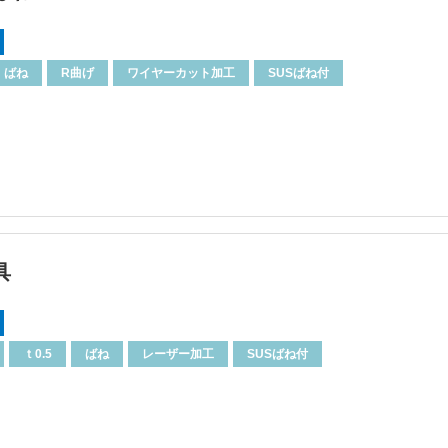
ばね
R曲げ
ワイヤーカット加工
SUSばね付
具
ｔ0.5
ばね
レーザー加工
SUSばね付