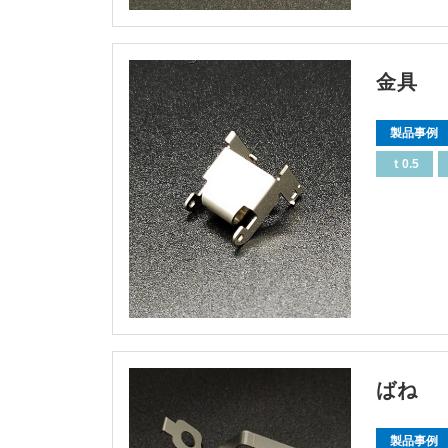
金具
製品事例
ｔ0.5
ばね
製品事例