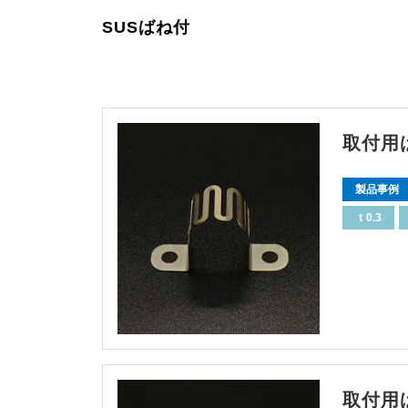
SUSばね付
取付用
製品事例
ｔ0.3
取付用