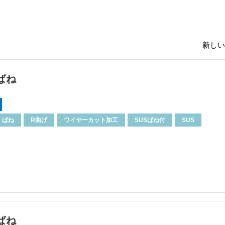
新しい
ばね
ばね
R曲げ
ワイヤーカット加工
SUSばね付
SUS
ばね