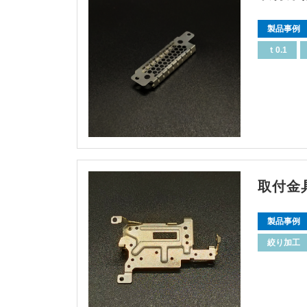
製品事例
ｔ0.1
取付金
製品事例
絞り加工