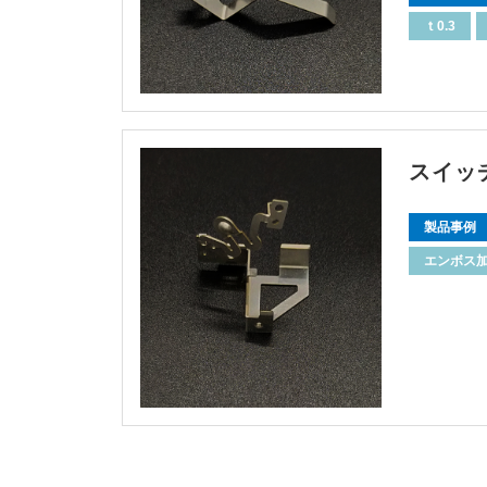
ｔ0.3
スイッ
製品事例
エンボス